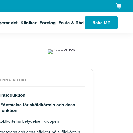
gerar det
Kliniker
Företag
Fakta & Råd
Boka MR
DENNA ARTIKEL
Introduktion
Förståelse för sköldkörteln och dess
funktion
öldkörtelns betydelse i kroppen
potyreos och dess effekter på sköldkörteln