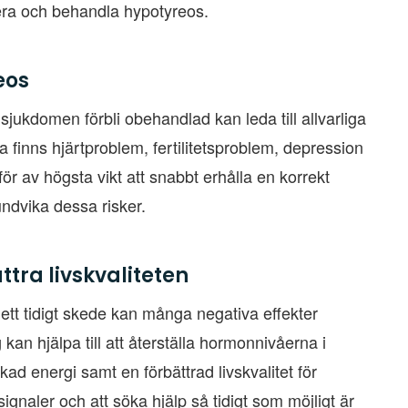
tisera och behandla hypotyreos.
eos
jukdomen förbli obehandlad kan leda till allvarliga
 finns hjärtproblem, fertilitetsproblem, depression
r av högsta vikt att snabbt erhålla en korrekt
undvika dessa risker.
tra livskvaliteten
tt tidigt skede kan många negativa effekter
an hjälpa till att återställa hormonnivåerna i
ad energi samt en förbättrad livskvalitet för
ignaler och att söka hjälp så tidigt som möjligt är