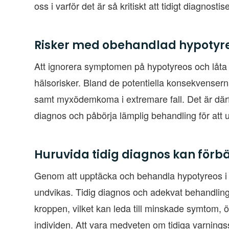
oss i varför det är så kritiskt att tidigt diagnos
Risker med obehandlad hypotyr
Att ignorera symptomen på hypotyreos och låta s
hälsorisker. Bland de potentiella konsekvenserna
samt myxödemkoma i extremare fall. Det är därfö
diagnos och påbörja lämplig behandling för att 
Huruvida tidig diagnos kan förbät
Genom att upptäcka och behandla hypotyreos i e
undvikas. Tidig diagnos och adekvat behandling k
kroppen, vilket kan leda till minskade symtom, ök
individen. Att vara medveten om tidiga varningss