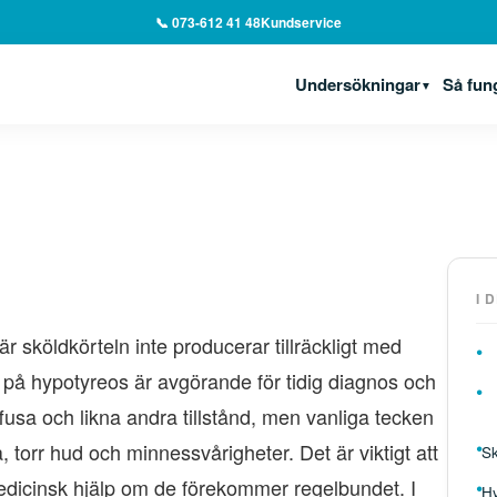
📞 073-612 41 48
Kundservice
Undersökningar
Så fun
▼
I 
 sköldkörteln inte producerar tillräckligt med
 på hypotyreos är avgörande för tidig diagnos och
usa och likna andra tillstånd, men vanliga tecken
a, torr hud och minnessvårigheter. Det är viktigt att
Sk
icinsk hjälp om de förekommer regelbundet. I
Hy