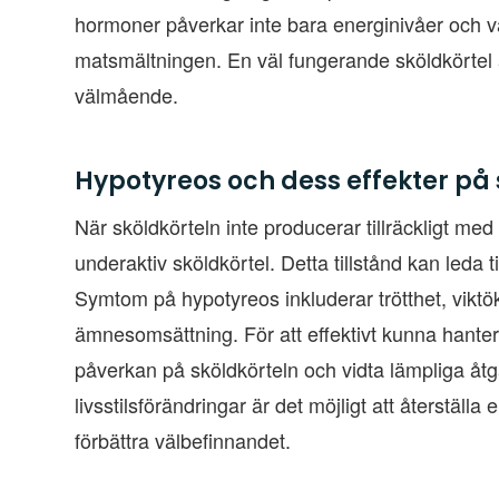
hormoner påverkar inte bara energinivåer och 
matsmältningen. En väl fungerande sköldkörtel är
välmående.
Hypotyreos och dess effekter på 
När sköldkörteln inte producerar tillräckligt me
underaktiv sköldkörtel. Detta tillstånd kan leda 
Symtom på hypotyreos inkluderar trötthet, vikt
ämnesomsättning. För att effektivt kunna hanter
påverkan på sköldkörteln och vidta lämpliga å
livsstilsförändringar är det möjligt att återstäl
förbättra välbefinnandet.