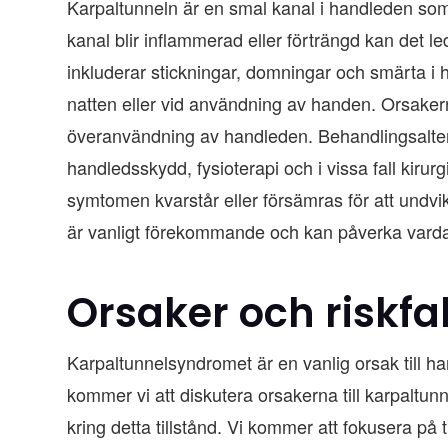
Karpaltunneln är en smal kanal i handleden som
kanal blir inflammerad eller förträngd kan det l
inkluderar stickningar, domningar och smärta i 
natten eller vid användning av handen. Orsakerna ti
överanvändning av handleden. Behandlingsaltern
handledsskydd, fysioterapi och i vissa fall kirurg
symtomen kvarstår eller försämras för att undvi
är vanligt förekommande och kan påverka vardage
Orsaker och riskfa
Karpaltunnelsyndromet är en vanlig orsak till 
kommer vi att diskutera orsakerna till karpaltu
kring detta tillstånd. Vi kommer att fokusera p