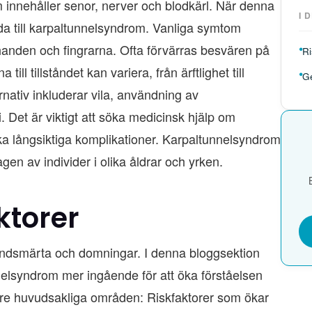
 innehåller senor, nerver och blodkärl. När denna
I 
eda till karpaltunnelsyndrom. Vanliga symtom
handen och fingrarna. Ofta förvärras besvären på
Ri
ll tillståndet kan variera, från ärftlighet till
Ge
ativ inkluderar vila, användning av
i. Det är viktigt att söka medicinsk hjälp om
ka långsiktiga komplikationer. Karpaltunnelsyndrom
n av individer i olika åldrar och yrken.
ktorer
handsmärta och domningar. I denna bloggsektion
nnelsyndrom mer ingående för att öka förståelsen
å tre huvudsakliga områden: Riskfaktorer som ökar