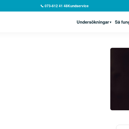
📞 073-612 41 48
Kundservice
Undersökningar
Så fun
▼