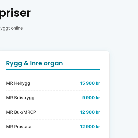
priser
ryggt online
Rygg & Inre organ
MR Helrygg
15 900 kr
MR Bröstrygg
9 900 kr
MR Buk/MRCP
12 900 kr
MR Prostata
12 900 kr