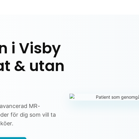
 i Visby
at & utan
er avancerad MR-
er för dig som vill ta
dköer.