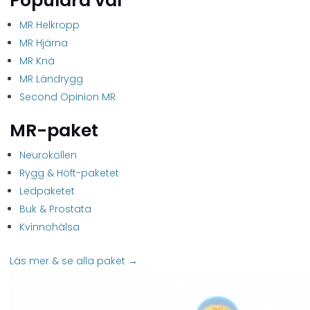
Populära val
MR Helkropp
MR Hjärna
MR Knä
MR Ländrygg
Second Opinion MR
MR-paket
Neurokollen
Rygg & Höft-paketet
Ledpaketet
Buk & Prostata
Kvinnohälsa
Läs mer & se alla paket →