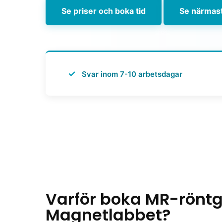
Se priser och boka tid
Se närmast
✓
Svar inom 7-10 arbetsdagar
Varför boka MR-röntge
Magnetlabbet?