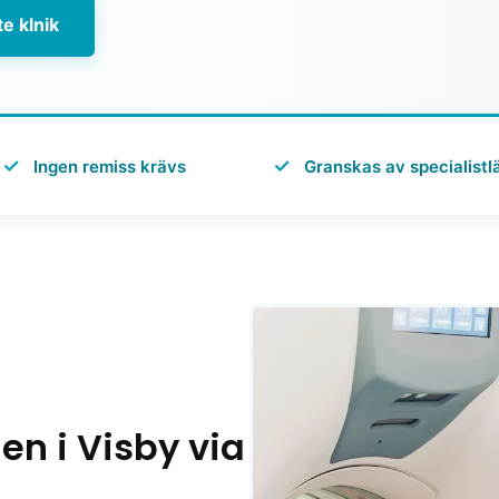
e klnik
✓
✓
Ingen remiss krävs
Granskas av specialistl
n i Visby via