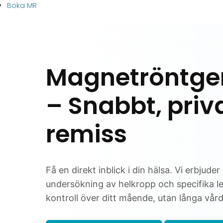
Boka MR
Magnetröntgen
– Snabbt, priv
remiss
Få en direkt inblick i din hälsa. Vi erbjud
undersökning av helkropp och specifika led
kontroll över ditt mående, utan långa vår