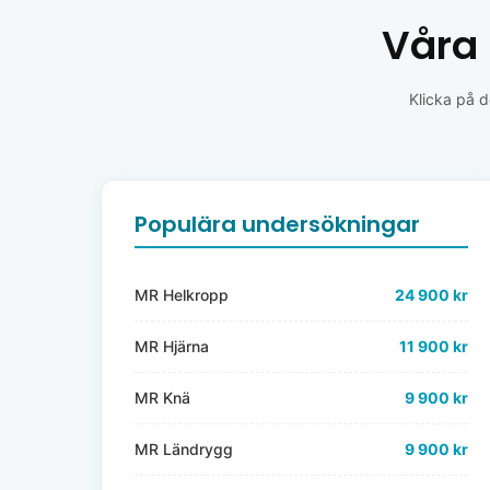
Våra 
Klicka på d
Populära undersökningar
MR Helkropp
24 900 kr
MR Hjärna
11 900 kr
MR Knä
9 900 kr
MR Ländrygg
9 900 kr