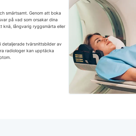
och smärtsamt. Genom att boka
 svar på vad som orsakar dina
tt knä, långvarig ryggsmärta eller
detaljerade tvärsnittsbilder av
våra radiologer kan upptäcka
mptom.