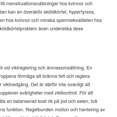
 till menstruationsrubbningar hos kvinnor och
an kan en överaktiv sköldkörtel, hypertyreos,
ngen hos kvinnor och minska spermiekvaliteten hos
m sköldkörtelproblem även undersöka dess
ll vid viktreglering och ämnesomsättning. En
oppens förmåga att bränna fett och reglera
ller viktnedgång. Det är därför inte ovanligt att
plever svårigheter med viktkontroll. För att
 äta en balanserad kost rik på jod och selen, två
ns funktion. Regelbunden motion och hantering av