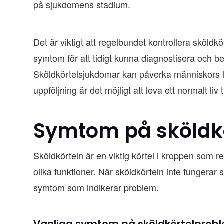
på sjukdomens stadium.
Det är viktigt att regelbundet kontrollera sköldk
symtom för att tidigt kunna diagnostisera och b
Sköldkörtelsjukdomar kan påverka människors li
uppföljning är det möjligt att leva ett normalt li
Symtom på sköldk
Sköldkörteln är en viktig körtel i kroppen so
olika funktioner. När sköldkörteln inte fungerar
symtom som indikerar problem.
Vanliga symtom på sköldkörtelprob