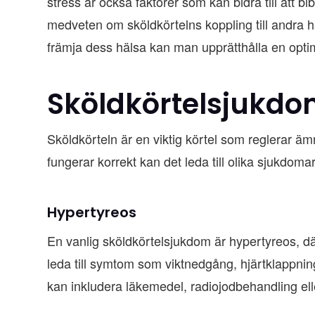
stress är också faktorer som kan bidra till att b
medveten om sköldkörtelns koppling till andra h
främja dess hälsa kan man upprätthålla en opti
Sköldkörtelsjukd
Sköldkörteln är en viktig körtel som reglerar ä
fungerar korrekt kan det leda till olika sjukdom
Hypertyreos
En vanlig sköldkörtelsjukdom är hypertyreos, d
leda till symtom som viktnedgång, hjärtklappnin
kan inkludera läkemedel, radiojodbehandling eller 