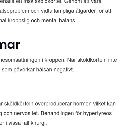
ibehålla en frisk sköldkörtel. Genom att vara
älsoproblem och vidta lämpliga åtgärder för att
mal kroppslig och mental balans.
omar
mnesomsättningen i kroppen. När sköldkörteln inte
ar som påverkar hälsan negativt.
är sköldkörteln överproducerar hormon vilket kan
g och nervositet. Behandlingen för hypertyreos
i vissa fall kirurgi.