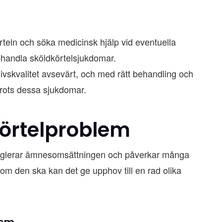
örteln och söka medicinsk hjälp vid eventuella
ehandla sköldkörtelsjukdomar.
vskvalitet avsevärt, och med rätt behandling och
v trots dessa sjukdomar.
örtelproblem
m reglerar ämnesomsättningen och påverkar många
 som den ska kan det ge upphov till en rad olika
lem