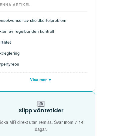
DENNA ARTIKEL
onsekvenser av sköldkörtelproblem
kten av regelbunden kontroll
rtilitet
ktreglering
ypertyreos
Visa mer ▼
📅
Slipp väntetider
Boka MR direkt utan remiss. Svar inom 7-14
dagar.