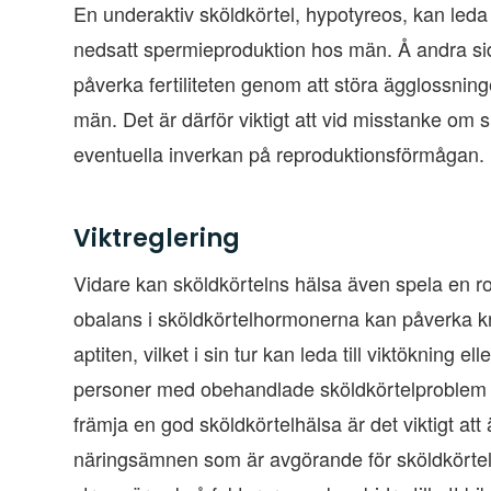
En underaktiv sköldkörtel, hypotyreos, kan leda
nedsatt spermieproduktion hos män. Å andra sid
påverka fertiliteten genom att störa ägglossni
män. Det är därför viktigt att vid misstanke o
eventuella inverkan på reproduktionsförmågan.
Viktreglering
Vidare kan sköldkörtelns hälsa även spela en ro
obalans i sköldkörtelhormonerna kan påverka kr
aptiten, vilket i sin tur kan leda till viktökning e
personer med obehandlade sköldkörtelproblem up
främja en god sköldkörtelhälsa är det viktigt att
näringsämnen som är avgörande för sköldkörtel