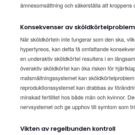
ämnesomsättning och säkerställa att kroppens o
Konsekvenser av sköldkörtelproble
När sköldkörteln inte fungerar som den ska, vilk
hypertyreos, kan detta få omfattande konsekven
en underaktiv sköldkörtel resultera i en långsa
överaktiv sköldkörtel kan öka risken för hjärtkl
matsmältningssystemet kan sköldkörtelproblem p
reproduktionssystemet kan drabbas av förändrin
minskad fertilitet hos både män och kvinnor. 
nervsystemet och ge upphov till symtom som trött
Vikten av regelbunden kontroll