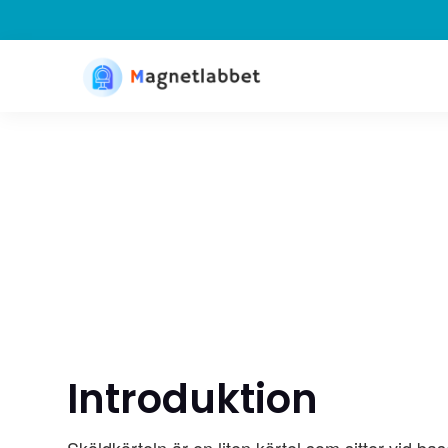
Introduktion
Sköldkörteln är en liten körtel som sitter vid ba