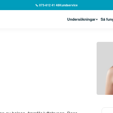
📞 073-612 41 48
Kundservice
Undersökningar
Så fun
▼
sen av halsen, framför luftstrupen. Dess