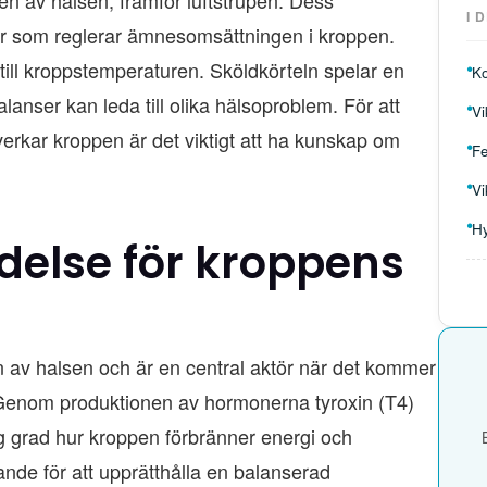
I 
er som reglerar ämnesomsättningen i kroppen.
till kroppstemperaturen. Sköldkörteln spelar en
K
anser kan leda till olika hälsoproblem. För att
Vi
verkar kroppen är det viktigt att ha kunskap om
Fe
Vi
H
delse för kroppens
en av halsen och är en central aktör när det kommer
 Genom produktionen av hormonerna tyroxin (T4)
ög grad hur kroppen förbränner energi och
nde för att upprätthålla en balanserad