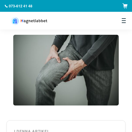
📞 073-612 41 48
▼
I DENNA ARTIKEL