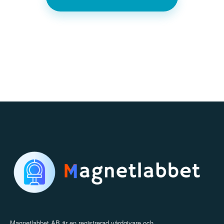
Magnetlabbet AB är en registrerad vårdgivare och