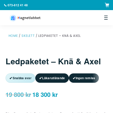
📞 073-612 41 48
▼
HOME
/
SKELETT
/ LEDPAKETET – KNÄ & AXEL
Ledpaketet – Knä & Axel
✔
✔
✔
Snabba svar
Läkarutlåtande
Ingen remiss
19 800
kr
18 300
kr
Det
Det
ursprungliga
nuvarande
priset
priset
var:
är: