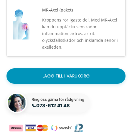
MR-Axel (paket)
Kroppens rörligaste del. Med MR-Axel
kan du upptäcka senskador,
inflammation, artros, artrit,
olycksfallsskador och inklämda senor i
axelleden.
LÄGG TILL I VARUKORG
Ring oss gärna för rådgivning
📞
073-612 41 48