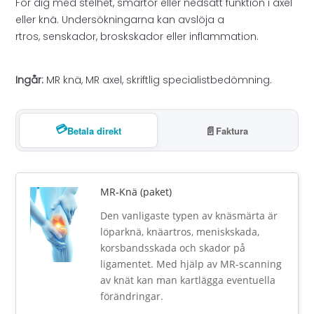
För dig med stelhet, smärtor eller nedsatt funktion i axel
19
18
eller knä. Undersökningarna kan avslöja a
800 kr.
300 kr.
rtros, senskador, broskskador eller inflammation.
Ingår:
MR knä, MR axel, skriftlig specialistbedömning.
💳
📄
Betala direkt
Faktura
MR-Knä (paket)
Den vanligaste typen av knäsmärta är
löparknä, knäartros, meniskskada,
korsbandsskada och skador på
ligamentet. Med hjälp av MR-scanning
av knät kan man kartlägga eventuella
förändringar.