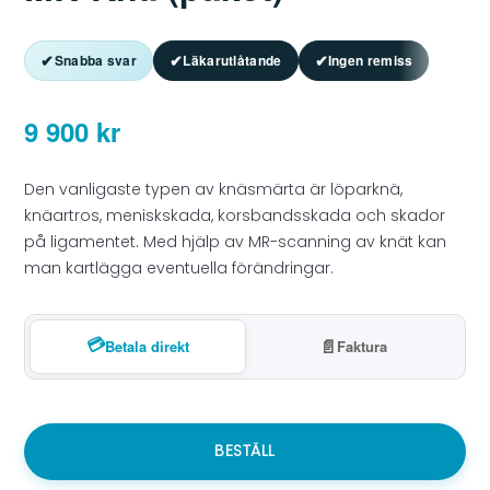
✔
✔
✔
Snabba svar
Läkarutlåtande
Ingen remiss
9 900
kr
Den vanligaste typen av knäsmärta är löparknä,
knäartros, meniskskada, korsbandsskada och skador
på ligamentet. Med hjälp av MR-scanning av knät kan
man kartlägga eventuella förändringar.
💳
📄
Betala direkt
Faktura
BESTÄLL