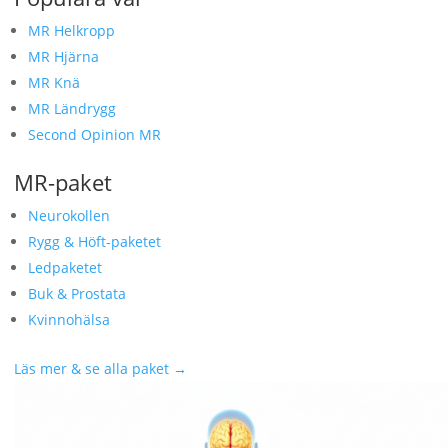
MR Helkropp
MR Hjärna
MR Knä
MR Ländrygg
Second Opinion MR
MR-paket
Neurokollen
Rygg & Höft-paketet
Ledpaketet
Buk & Prostata
Kvinnohälsa
Läs mer & se alla paket →