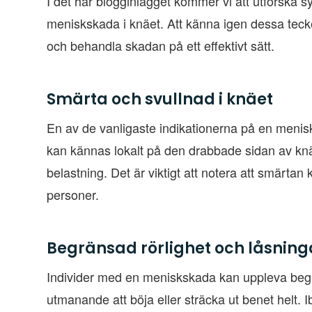
I det här blogginlägget kommer vi att utforska
meniskskada i knäet. Att känna igen dessa tecke
och behandla skadan på ett effektivt sätt.
Smärta och svullnad i knäet
En av de vanligaste indikationerna på en menis
kan kännas lokalt på den drabbade sidan av knäe
belastning. Det är viktigt att notera att smärtan 
personer.
Begränsad rörlighet och låsning
Individer med en meniskskada kan uppleva begrän
utmanande att böja eller sträcka ut benet helt. 