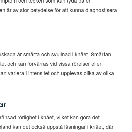
 symptom och tecken som kan tyda på en
n är av stor betydelse för att kunna diagnostisera
kskada är smärta och svullnad i knäet. Smärtan
t och kan förvärras vid vissa rörelser eller
kan variera i intensitet och upplevas olika av olika
ar
sad rörlighet i knäet, vilket kan göra det
Ibland kan det också uppstå låsningar i knäet, där