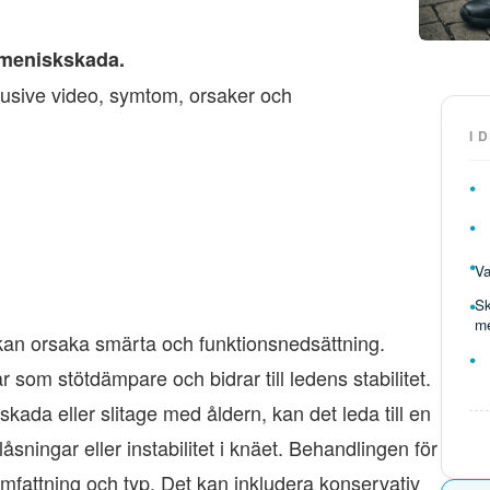
m meniskskada.
usive video, symtom, orsaker och
I 
Va
Sk
m
kan orsaka smärta och funktionsnedsättning.
som stötdämpare och bidrar till ledens stabilitet.
da eller slitage med åldern, kan det leda till en
ningar eller instabilitet i knäet. Behandlingen för
fattning och typ. Det kan inkludera konservativ