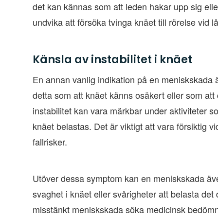
det kan kännas som att leden hakar upp sig eller f
undvika att försöka tvinga knäet till rörelse vid l
Känsla av instabilitet i knäet
En annan vanlig indikation på en meniskskada är
detta som att knäet känns osäkert eller som att 
instabilitet kan vara märkbar under aktiviteter s
knäet belastas. Det är viktigt att vara försiktig v
fallrisker.
Utöver dessa symptom kan en meniskskada även
svaghet i knäet eller svårigheter att belasta det 
misstänkt meniskskada söka medicinsk bedömnin