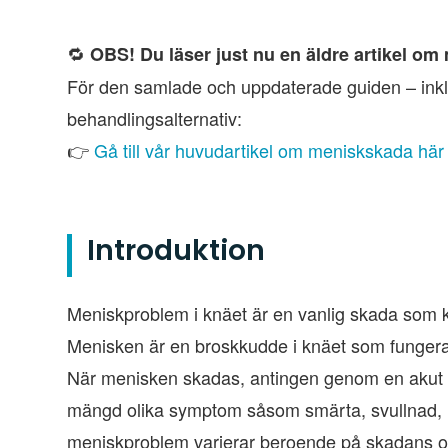
🔁
OBS! Du läser just nu en äldre artikel o
För den samlade och uppdaterade guiden – inkl
behandlingsalternativ:
👉
Gå till vår huvudartikel om meniskskada här
Introduktion
Meniskproblem i knäet är en vanlig skada som 
Menisken är en broskkudde i knäet som fungerar 
När menisken skadas, antingen genom en akut ska
mängd olika symptom såsom smärta, svullnad, lås
meniskproblem varierar beroende på skadans om