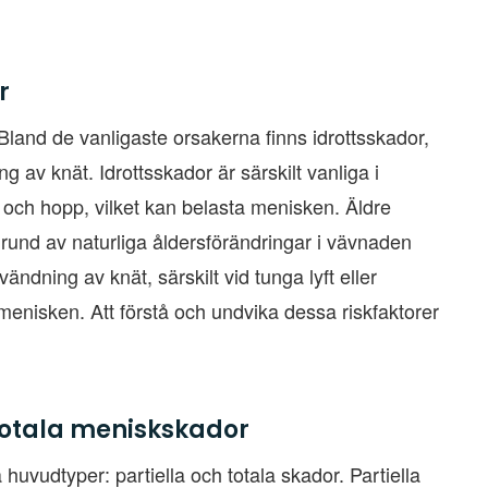
r
land de vanligaste orsakerna finns idrottsskador,
 av knät. Idrottsskador är särskilt vanliga i
 och hopp, vilket kan belasta menisken. Äldre
grund av naturliga åldersförändringar i vävnaden
ändning av knät, särskilt vid tunga lyft eller
å menisken. Att förstå och undvika dessa riskfaktorer
 totala meniskskador
huvudtyper: partiella och totala skador. Partiella