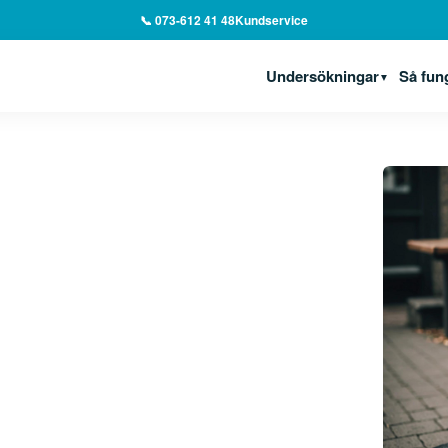
📞 073-612 41 48
Kundservice
Undersökningar
Så fun
▼