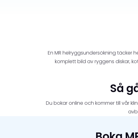
En MR helryggsundersökning täcker h
komplett bild av ryggens diskar, ko
Så gå
Du bokar online och kommer till vår kl
avbi
Boka MR