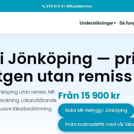
📞 073-612 41 48
Kundservice
Undersökningar
Så fun
▼
i Jönköping — pr
gen utan remiss
nköping utan remiss. MR
Från 15 900 kr
rsökning. Läkarutlåtande
klusive läkarbedömning.
Boka MR-Helrygg i Jönköping
Prata kostnadsfritt med vår läk