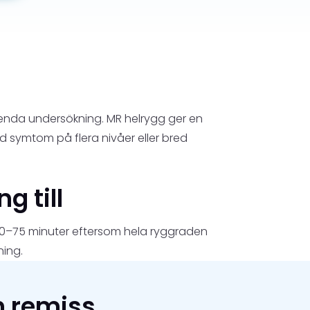
enda undersökning. MR helrygg ger en
id symtom på flera nivåer eller bred
g till
a 60–75 minuter eftersom hela ryggraden
ning.
n remiss