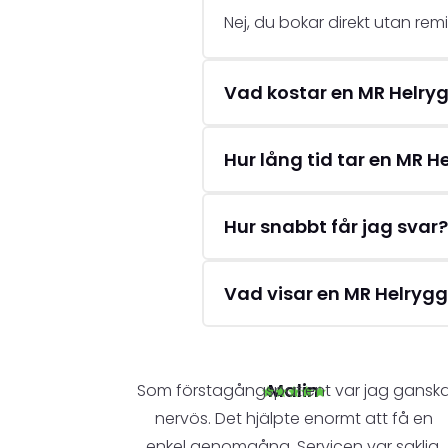
Nej, du bokar direkt utan remi
Vad kostar en MR Helryg
Hur lång tid tar en MR H
Hur snabbt får jag svar?
Vad visar en MR Helrygg
Malin
Som förstagångspatient var jag gansk
nervös. Det hjälpte enormt att få en
enkel genomgång. Servicen var saklig,