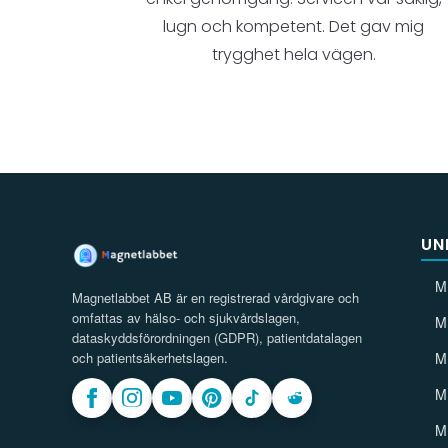
lugn och kompetent. Det gav mig
trygghet hela vägen.
UN
M
Magnetlabbet AB är en registrerad vårdgivare och
omfattas av hälso- och sjukvårdslagen,
M
dataskyddsförordningen (GDPR), patientdatalagen
och patientsäkerhetslagen.
M
M
M