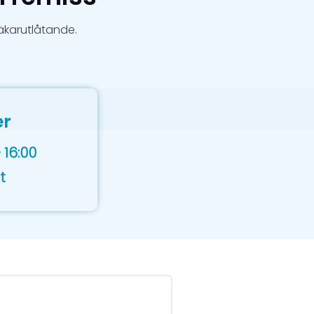
läkarutlåtande.
er
 16:00
t