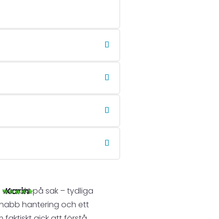
Karin
var rakt på sak – tydliga
 snabb hantering och ett
faktiskt gick att förstå.