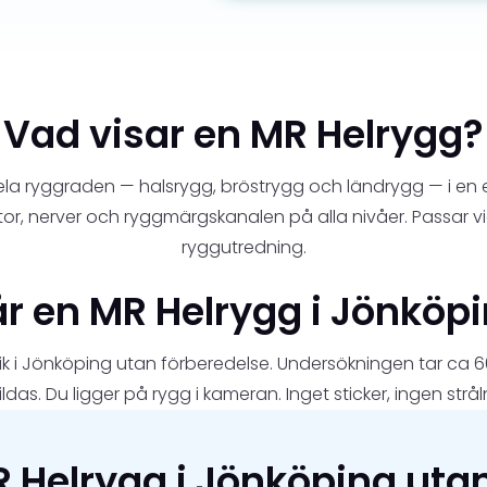
Vad visar en MR Helrygg?
ela ryggraden — halsrygg, bröstrygg och ländrygg — i en 
tor, nerver och ryggmärgskanalen på alla nivåer. Passar v
ryggutredning.
r en MR Helrygg i Jönköpin
inik i Jönköping utan förberedelse. Undersökningen tar c
ldas. Du ligger på rygg i kameran. Inget sticker, ingen strål
 Helrygg i Jönköping uta