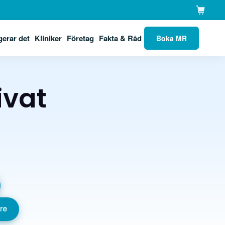
gerar det
Kliniker
Företag
Fakta & Råd
Boka MR
ivat
are