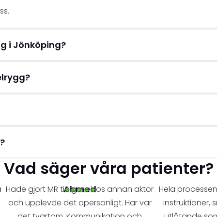
ss.
g i Jönköping?
elrygg?
?
Vad säger våra patienter?
Ahmed
a
Hade gjort MR tidigare hos annan aktör
Hela processen 
och upplevde det opersonligt. Här var
instruktioner,
det tvärtom. Kommunikation och
utlåtande som 