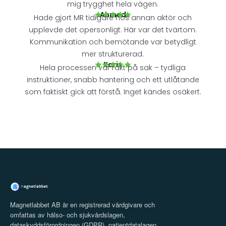
mig trygghet hela vägen.
Ahmed
Hade gjort MR tidigare hos annan aktör och
upplevde det opersonligt. Här var det tvärtom.
Kommunikation och bemötande var betydligt
mer strukturerad.
Karin
Hela processen var rakt på sak – tydliga
instruktioner, snabb hantering och ett utlåtande
som faktiskt gick att förstå. Inget kändes osäkert.
Magnetlabbet AB är en registrerad vårdgivare och
omfattas av hälso- och sjukvårdslagen,
dataskyddsförordningen (GDPR), patientdatalagen