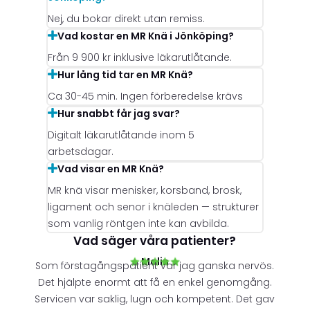
Nej, du bokar direkt utan remiss.
Vad kostar en MR Knä i Jönköping?
Från 9 900 kr inklusive läkarutlåtande.
Hur lång tid tar en MR Knä?
Ca 30-45 min. Ingen förberedelse krävs
Hur snabbt får jag svar?
Digitalt läkarutlåtande inom 5
arbetsdagar.
Vad visar en MR Knä?
MR knä visar menisker, korsband, brosk,
ligament och senor i knäleden — strukturer
som vanlig röntgen inte kan avbilda.
Vad säger våra patienter?
Malin
Som förstagångspatient var jag ganska nervös.
Det hjälpte enormt att få en enkel genomgång.
Servicen var saklig, lugn och kompetent. Det gav