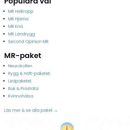
Populära val
MR Helkropp
MR Hjärna
MR Knä
MR Ländrygg
Second Opinion MR
MR-paket
Neurokollen
Rygg & Höft-paketet
Ledpaketet
Buk & Prostata
Kvinnohälsa
Läs mer & se alla paket →