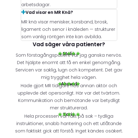
arbetsdagar.
Vad visar en MR Knä?
MR knä visar menisker, korsband, brosk,
ligament och senor i knäleden — strukturer
som vanlig röntgen inte kan avbilda.
Vad säger våra patienter?
Malin
Som förstagångspatient var jag ganska nervös.
Det hjälpte enormt att få en enkel genomgång.
Servicen var saklig, lugn och kompetent. Det gav
mig trygghet hela vägen.
Ahmed
Hade gjort MR tidigare hos annan aktör och
upplevde det opersonligt. Här var det tvärtom.
Kommunikation och bemötande var betydligt
mer strukturerad.
Karin
Hela processen var rakt på sak – tydliga
instruktioner, snabb hantering och ett utlåtande
som faktiskt gick att förstå. Inget kändes osäkert.