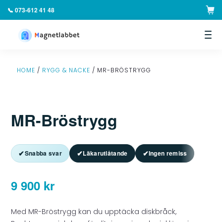
📞 073-612 41 48
▼
HOME
/
RYGG & NACKE
/ MR-BRÖSTRYGG
MR-Bröstrygg
✔
✔
✔
Snabba svar
Läkarutlåtande
Ingen remiss
9 900
kr
Med MR-Bröstrygg kan du upptäcka diskbråck,