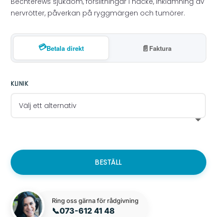
Bechterews sjukdom, förslitningar i nacke, inklämning av
nervrötter, påverkan på ryggmärgen och tumörer.
💳
📄
Betala direkt
Faktura
KLINIK
BESTÄLL
Ring oss gärna för rådgivning
📞
073-612 41 48