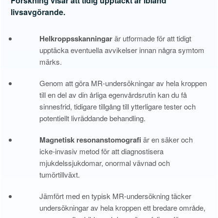
Forskning visar att tidig upptäckt är ibland
livsavgörande.
Helkroppsskanningar
är utformade för att tidigt
upptäcka eventuella avvikelser innan några symtom
märks.
Genom att göra MR-undersökningar av hela kroppen
till en del av din årliga egenvårdsrutin kan du få
sinnesfrid, tidigare tillgång till ytterligare tester och
potentiellt livräddande behandling.
Magnetisk resonanstomografi
är en säker och
icke-invasiv metod för att diagnostisera
mjukdelssjukdomar, onormal vävnad och
tumörtillväxt.
Jämfört med en typisk MR-undersökning täcker
undersökningar av hela kroppen ett bredare område,