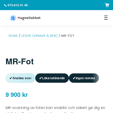
📞 073-612 41 48
▼
HOME
/
LEDER (ARMAR & BEN)
/ MR-FOT
MR-Fot
✔
✔
✔
Snabba svar
Läkarutlåtande
Ingen remiss
9 900
kr
MR-scanning av foten kan snabbt och säkert ge dig en