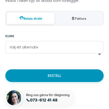
inblick i vilken typ av skada som föreligger.
💳
📄
Betala direkt
Faktura
KLINIK
BESTÄLL
Ring oss gärna för rådgivning
📞
073-612 41 48