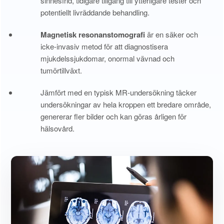
sinnesfrid, tidigare tillgång till ytterligare tester och
potentiellt livräddande behandling.
Magnetisk resonanstomografi
är en säker och
icke-invasiv metod för att diagnostisera
mjukdelssjukdomar, onormal vävnad och
tumörtillväxt.
Jämfört med en typisk MR-undersökning täcker
undersökningar av hela kroppen ett bredare område,
genererar fler bilder och kan göras årligen för
hälsovård.