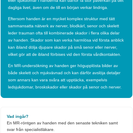
eller sjukdomar i händerna kan därför få stor påverkan på det
dagliga livet, även om de till en början verkar lindriga.
Eftersom handen är en mycket komplex struktur med tätt
sammansatta nätverk av nerver, blodkärl, senor och skelett
leder trauman ofta till kombinerade skador i flera olika delar
av handen. Skador som kan verka harmlösa vid första anblick
kan ibland dölja djupare skador på små senor eller nerver,
vilket gör att de ibland förbises vid den första vårdkontakten.
En MR-undersökning av handen ger högupplösta bilder av
både skelett och mjukvävnad och kan därför avslöja detaljer
som annars kan vara svåra att upptäcka, exempelvis
ledsjukdomar, broskskador eller skador på senor och nerver.
Vad ingår?
En MR-röntgen av handen med den senaste tekniken samt
svar från specialistläkare.