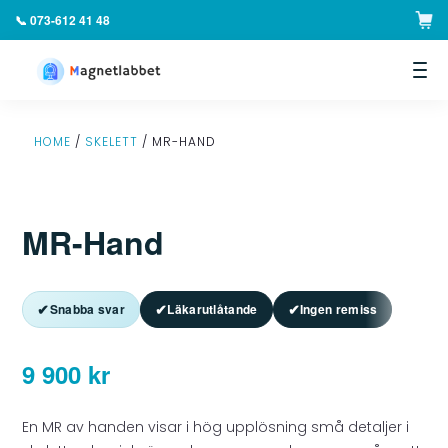
📞 073-612 41 48
▼
HOME
/
SKELETT
/ MR-HAND
MR-Hand
✔
✔
✔
Snabba svar
Läkarutlåtande
Ingen remiss
9 900
kr
En MR av handen visar i hög upplösning små detaljer i