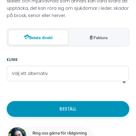
skelett och mjukvävnad som annars kan vara svåra att
upptäcka, det kan röra sig om sjukdomar i leder, skador
på brosk, senor eller nerver.
💳
📄
Betala direkt
Faktura
KLINIK
BESTÄLL
Ring oss gärna för rådgivning