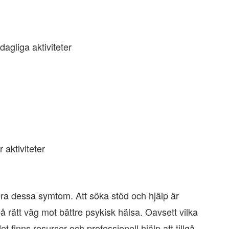
dagliga aktiviteter
 aktiviteter
era dessa symtom. Att söka stöd och hjälp är
rätt väg mot bättre psykisk hälsa. Oavsett vilka
t finns resurser och professionell hjälp att tillgå.