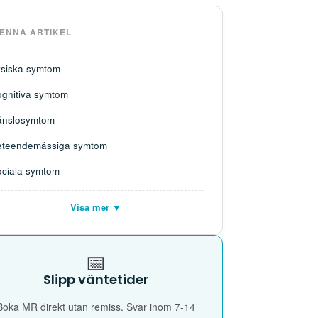
DENNA ARTIKEL
ysiska symtom
ognitiva symtom
änslosymtom
eteendemässiga symtom
ociala symtom
Visa mer ▼
📅
Slipp väntetider
Boka MR direkt utan remiss. Svar inom 7-14