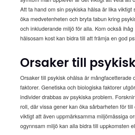
Att ta hand om sin psykiska hälsa är lika viktig
öka medvetenheten och bryta tabun kring psyki
och inkluderande miljö för alla. Kom också ihå
hälsosam kost kan bidra till att främja en god ps
Orsaker till psykis
Orsaker till psykisk ohälsa är mångfacetterade
faktorer. Genetiska och biologiska faktorer utgör e
individer drabbas av psykiska problem. Forsknin
roll, där vissa gener kan öka sårbarheten för til
viktigt att även uppmärksamma miljömässiga ors
ogynnsam miljö kan alla bidra till uppkomsten e