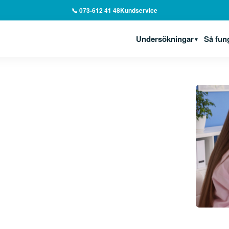
📞 073-612 41 48
Kundservice
Undersökningar
Så fun
▼