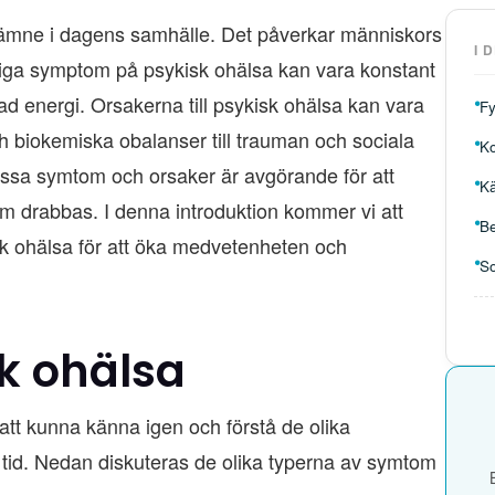
igt ämne i dagens samhälle. Det påverkar människors
I 
anliga symptom på psykisk ohälsa kan vara konstant
 energi. Orsakerna till psykisk ohälsa kan vara
F
h biokemiska obalanser till trauman och sociala
K
dessa symtom och orsaker är avgörande för att
K
om drabbas. I denna introduktion kommer vi att
B
sk ohälsa för att öka medvetenheten och
S
k ohälsa
 att kunna känna igen och förstå de olika
 tid. Nedan diskuteras de olika typerna av symtom