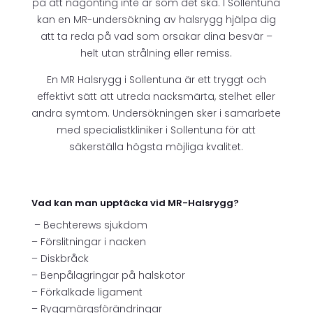
på att någonting inte är som det ska. I Sollentuna
kan en MR-undersökning av halsrygg hjälpa dig
att ta reda på vad som orsakar dina besvär –
helt utan strålning eller remiss.
En MR Halsrygg i Sollentuna är ett tryggt och
effektivt sätt att utreda nacksmärta, stelhet eller
andra symtom. Undersökningen sker i samarbete
med specialistkliniker i Sollentuna för att
säkerställa högsta möjliga kvalitet.
Vad kan man upptäcka vid MR-Halsrygg?
– Bechterews sjukdom
– Förslitningar i nacken
– Diskbråck
– Benpålagringar på halskotor
– Förkalkade ligament
– Ryggmärgsförändringar