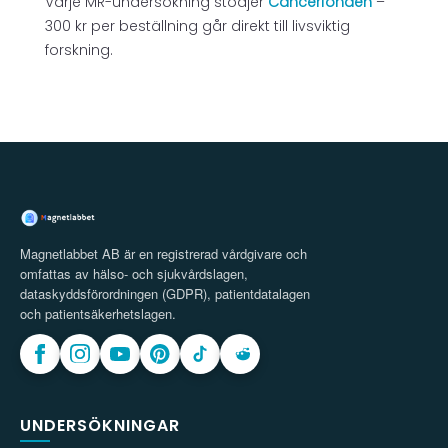
Varje MR-undersökning stödjer
Cancerfonden
–
300 kr per beställning går direkt till livsviktig
forskning.
Magnetlabbet AB är en registrerad vårdgivare och
omfattas av hälso- och sjukvårdslagen,
dataskyddsförordningen (GDPR), patientdatalagen
och patientsäkerhetslagen.
UNDERSÖKNINGAR