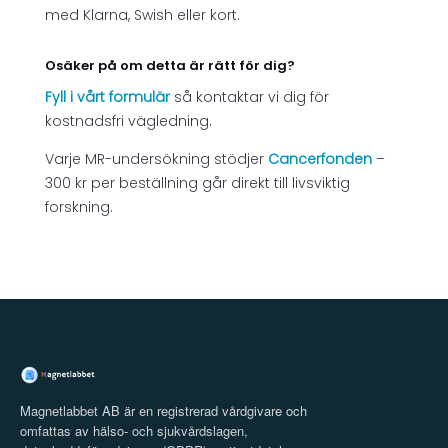
med Klarna, Swish eller kort.
Osäker på om detta är rätt för dig?
Fyll i vårt formulär
så kontaktar vi dig för
kostnadsfri vägledning.
Varje MR-undersökning stödjer
Cancerfonden
–
300 kr per beställning går direkt till livsviktig
forskning.
Magnetlabbet AB är en registrerad vårdgivare och
omfattas av hälso- och sjukvårdslagen,