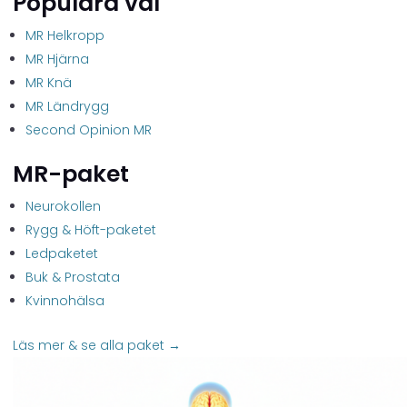
Populära val
MR Helkropp
MR Hjärna
MR Knä
MR Ländrygg
Second Opinion MR
MR-paket
Neurokollen
Rygg & Höft-paketet
Ledpaketet
Buk & Prostata
Kvinnohälsa
Läs mer & se alla paket →