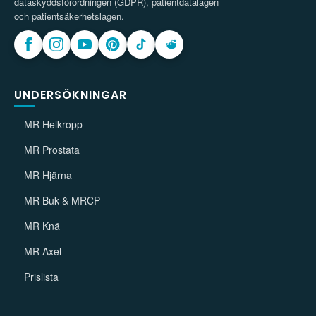
dataskyddsförordningen (GDPR), patientdatalagen
och patientsäkerhetslagen.
UNDERSÖKNINGAR
MR Helkropp
MR Prostata
MR Hjärna
MR Buk & MRCP
MR Knä
MR Axel
Prislista