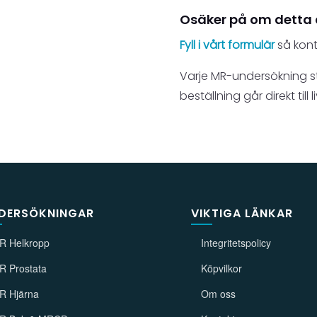
Osäker på om detta ä
Fyll i vårt formulär
så kont
Varje MR-undersökning s
beställning går direkt till l
DERSÖKNINGAR
VIKTIGA LÄNKAR
R Helkropp
Integritetspolicy
R Prostata
Köpvilkor
R Hjärna
Om oss