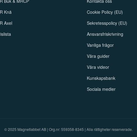
R Buk & MRCP
Kontakta oss
R Knä
Cookie Policy (EU)
R Axel
Sekretesspolicy (EU)
islista
Ansvarsfriskrivning
Vanliga frågor
Våra guider
Våra videor
Kunskapsbank
Sociala medier
© 2025 Magnetlabbet AB | Org.nr: 559358-8345 | Alla rättigheter reserverade.