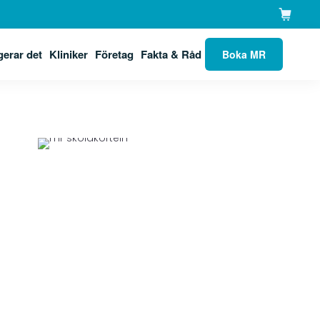
gerar det
Kliniker
Företag
Fakta & Råd
Boka MR