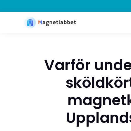
Varför und
sköldkör
magnetk
Uppland