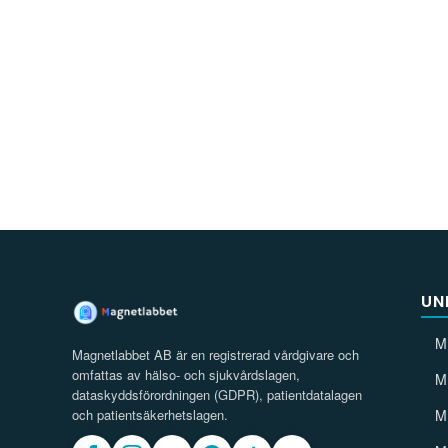
UN
M
Magnetlabbet AB är en registrerad vårdgivare och
omfattas av hälso- och sjukvårdslagen,
M
dataskyddsförordningen (GDPR), patientdatalagen
och patientsäkerhetslagen.
M