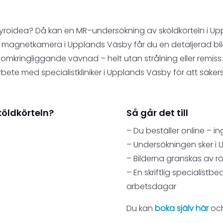
 thyroidea? Då kan en MR–undersökning av sköldkörteln i Up
gnetkamera i Upplands Väsby får du en detaljerad bild a
omkringliggande vävnad – helt utan strålning eller remiss.
ete med specialistkliniker i Upplands Väsby för att säkerst
öldkörteln?
Så går det till
– Du beställer online – i
– Undersökningen sker i
– Bilderna granskas av r
– En skriftlig specialistb
arbetsdagar
Du kan
boka själv här
och