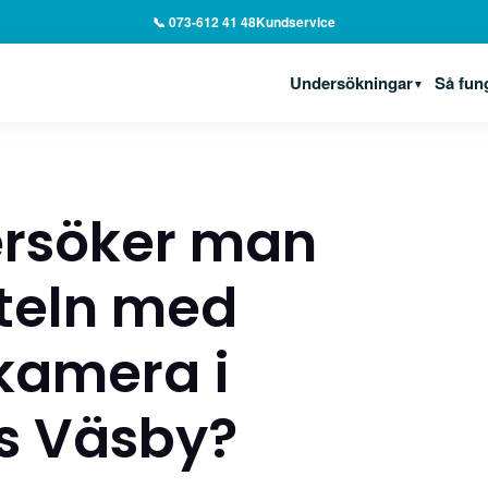
📞 073-612 41 48
Kundservice
Undersökningar
Så fun
▼
ersöker man
teln med
amera i
s Väsby?