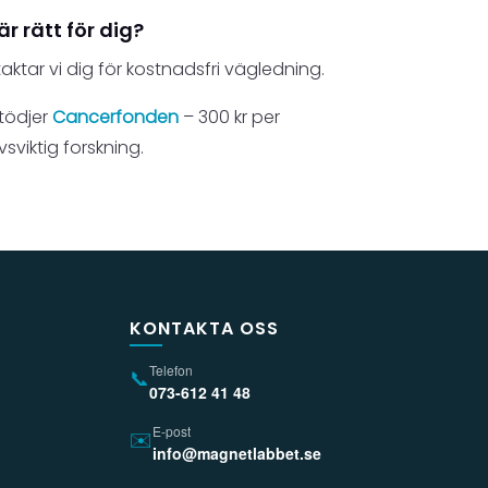
r rätt för dig?
aktar vi dig för kostnadsfri vägledning.
tödjer
Cancerfonden
– 300 kr per
ivsviktig forskning.
KONTAKTA OSS
Telefon
📞
073-612 41 48
E-post
✉️
info@magnetlabbet.se