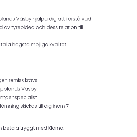
plands Väsby hjälpa dig att förstå vad
v tyreoidea och dess relation till
älla högsta möjliga kvalitet.
ngen remiss krävs
 Upplands Väsby
öntgenspecialist
edömning skickas till dig inom 7
 betala tryggt med Klarna.