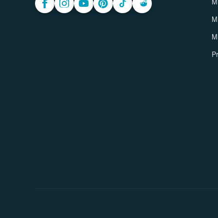
M
M
M
Pr