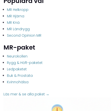
Populära val
MR Helkropp
MR Hjärna
MR Knä
MR Ländrygg
Second Opinion MR
MR-paket
Neurokollen
Rygg & Höft-paketet
Ledpaketet
Buk & Prostata
Kvinnohälsa
Läs mer & se alla paket →