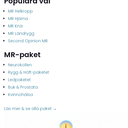
Populära val
MR Helkropp
MR Hjärna
MR Knä
MR Ländrygg
Second Opinion MR
MR-paket
Neurokollen
Rygg & Höft-paketet
Ledpaketet
Buk & Prostata
Kvinnohälsa
Läs mer & se alla paket →