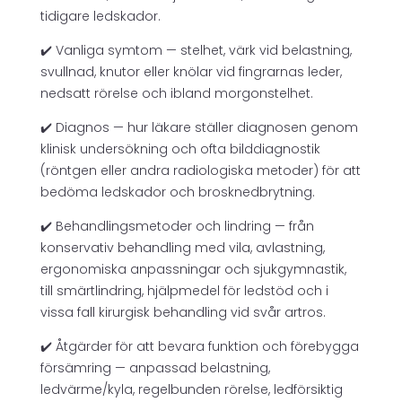
tidigare ledskador.
✔️ Vanliga symtom — stelhet, värk vid belastning,
svullnad, knutor eller knölar vid fingrarnas leder,
nedsatt rörelse och ibland morgonstelhet.
✔️ Diagnos — hur läkare ställer diagnosen genom
klinisk undersökning och ofta bilddiagnostik
(röntgen eller andra radiologiska metoder) för att
bedöma ledskador och brosknedbrytning.
✔️ Behandlingsmetoder och lindring — från
konservativ behandling med vila, avlastning,
ergonomiska anpassningar och sjukgymnastik,
till smärtlindring, hjälpmedel för ledstöd och i
vissa fall kirurgisk behandling vid svår artros.
✔️ Åtgärder för att bevara funktion och förebygga
försämring — anpassad belastning,
ledvärme/kyla, regelbunden rörelse, ledförsiktig