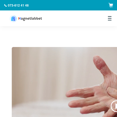
📞 073-612 41 48
▼