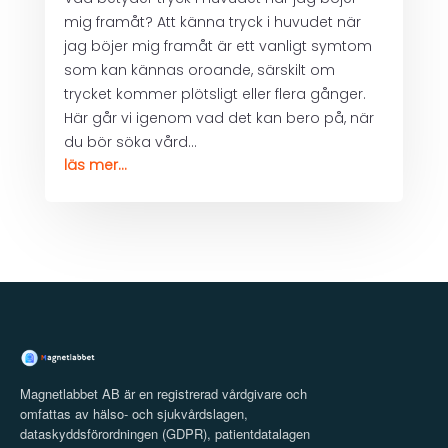
mig framåt? Att känna tryck i huvudet när
jag böjer mig framåt är ett vanligt symtom
som kan kännas oroande, särskilt om
trycket kommer plötsligt eller flera gånger.
Här går vi igenom vad det kan bero på, när
du bör söka vård...
läs mer...
Magnetlabbet AB är en registrerad vårdgivare och
omfattas av hälso- och sjukvårdslagen,
dataskyddsförordningen (GDPR), patientdatalagen