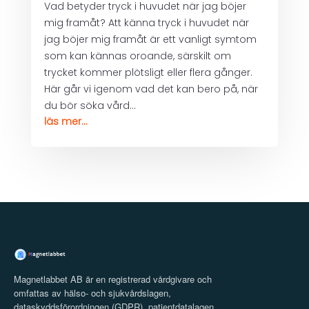
Vad betyder tryck i huvudet när jag böjer
mig framåt? Att känna tryck i huvudet när
jag böjer mig framåt är ett vanligt symtom
som kan kännas oroande, särskilt om
trycket kommer plötsligt eller flera gånger.
Här går vi igenom vad det kan bero på, när
du bör söka vård...
läs mer...
Magnetlabbet AB är en registrerad vårdgivare och
omfattas av hälso- och sjukvårdslagen,
dataskyddsförordningen (GDPR), patientdatalagen