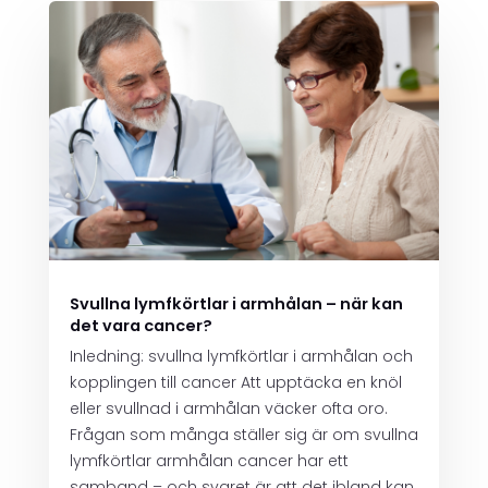
Svullna lymfkörtlar i armhålan – när kan
det vara cancer?
Inledning: svullna lymfkörtlar i armhålan och
kopplingen till cancer Att upptäcka en knöl
eller svullnad i armhålan väcker ofta oro.
Frågan som många ställer sig är om svullna
lymfkörtlar armhålan cancer har ett
samband – och svaret är att det ibland kan