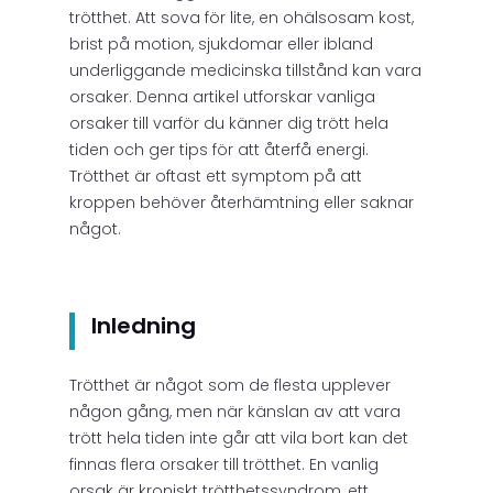
trötthet. Att sova för lite, en ohälsosam kost,
brist på motion, sjukdomar eller ibland
underliggande medicinska tillstånd kan vara
orsaker. Denna artikel utforskar vanliga
orsaker till varför du känner dig trött hela
tiden och ger tips för att återfå energi.
Trötthet är oftast ett symptom på att
kroppen behöver återhämtning eller saknar
något.
Inledning
Trötthet är något som de flesta upplever
någon gång, men när känslan av att vara
trött hela tiden inte går att vila bort kan det
finnas flera orsaker till trötthet. En vanlig
orsak är kroniskt trötthetssyndrom, ett