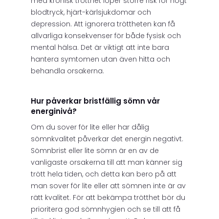
med kronisk trötthet löper större risk för högt
blodtryck, hjärt-kärlsjukdomar och
depression. Att ignorera tröttheten kan få
allvarliga konsekvenser för både fysisk och
mental hälsa. Det är viktigt att inte bara
hantera symtomen utan även hitta och
behandla orsakerna.
Hur påverkar bristfällig sömn vår
energinivå?
Om du sover för lite eller har dålig
sömnkvalitet påverkar det energin negativt.
Sömnbrist eller lite sömn är en av de
vanligaste orsakerna till att man känner sig
trött hela tiden, och detta kan bero på att
man sover för lite eller att sömnen inte är av
rätt kvalitet. För att bekämpa trötthet bör du
prioritera god sömnhygien och se till att få