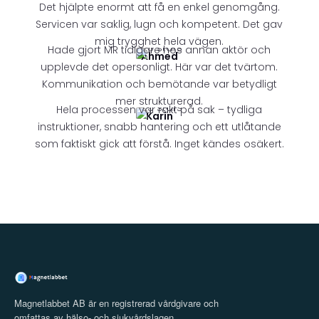
Det hjälpte enormt att få en enkel genomgång.
Servicen var saklig, lugn och kompetent. Det gav
mig trygghet hela vägen.
Hade gjort MR tidigare hos annan aktör och
Ahmed
upplevde det opersonligt. Här var det tvärtom.
Kommunikation och bemötande var betydligt
mer strukturerad.
Hela processen var rakt på sak – tydliga
Karin
instruktioner, snabb hantering och ett utlåtande
som faktiskt gick att förstå. Inget kändes osäkert.
Magnetlabbet AB är en registrerad vårdgivare och
omfattas av hälso- och sjukvårdslagen,