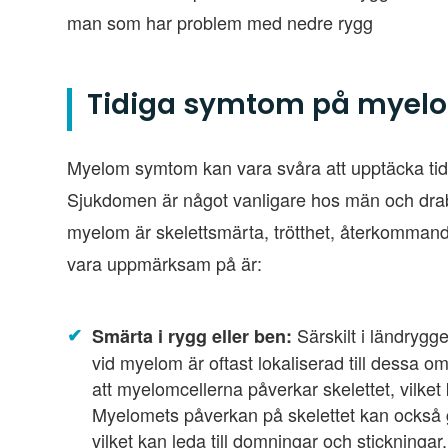
man som har problem med nedre rygg
Tidiga symtom på myel
Myelom symtom kan vara svåra att upptäcka tidig
Sjukdomen är något vanligare hos män och drab
myelom är skelettsmärta, trötthet, återkommande
vara uppmärksam på är:
Särskilt i ländrygg
Smärta i rygg eller ben:
vid myelom är oftast lokaliserad till dessa 
att myelomcellerna påverkar skelettet, vilket 
Myelomets påverkan på skelettet kan också g
vilket kan leda till domningar och stickningar.