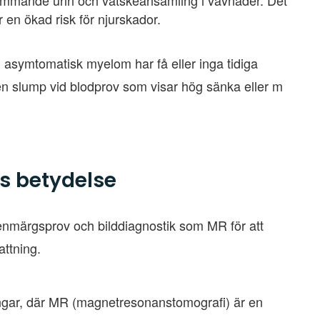
kummande urin och vätskeansamling i vävnader. Det
 en ökad risk för njurskador.
d asymtomatisk myelom har få eller inga tidiga
n slump vid blodprov som visar hög sänka eller m
s betydelse
enmärgsprov och bilddiagnostik som MR för att
ttning.
gar, där MR (magnetresonanstomografi) är en