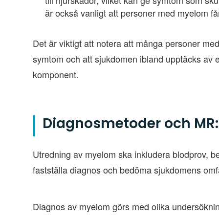
till njurskador, vilket kan ge symtom som s
är också vanligt att personer med myelom får
Det är viktigt att notera att många personer me
symtom och att sjukdomen ibland upptäcks av e
komponent.
Diagnosmetoder och MR:
Utredning av myelom ska inkludera blodprov, b
fastställa diagnos och bedöma sjukdomens omfa
Diagnos av myelom görs med olika undersöknin