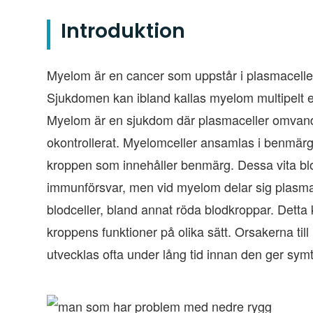
Introduktion
Myelom är en cancer som uppstår i plasmaceller
Sjukdomen kan ibland kallas myelom multipelt e
Myelom är en sjukdom där plasmaceller omvandla
okontrollerat. Myelomceller ansamlas i benmärgen o
kroppen som innehåller benmärg. Dessa vita blo
immunförsvar, men vid myelom delar sig plasma
blodceller, bland annat röda blodkroppar. Detta 
kroppens funktioner på olika sätt. Orsakerna ti
utvecklas ofta under lång tid innan den ger sym