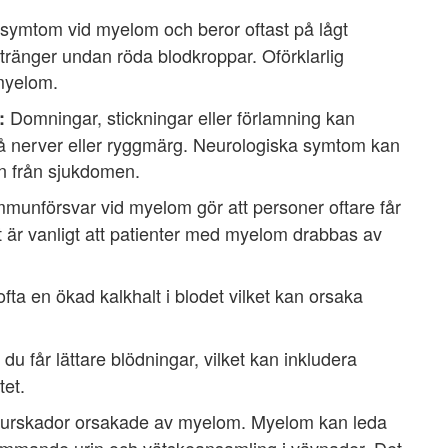
gt symtom vid myelom och beror oftast på lågt
ränger undan röda blodkroppar. Oförklarlig
myelom.
Domningar, stickningar eller förlamning kan
:
å nerver eller ryggmärg. Neurologiska symtom kan
n från sjukdomen.
mmunförsvar vid myelom gör att personer oftare får
t är vanligt att patienter med myelom drabbas av
ta en ökad kalkhalt i blodet vilket kan orsaka
 du får lättare blödningar, vilket kan inkludera
tet.
njurskador orsakade av myelom. Myelom kan leda