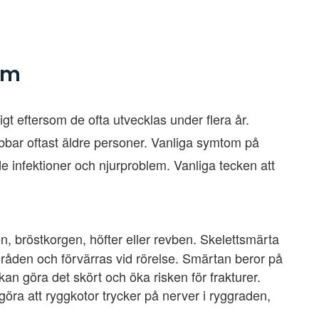
om
t eftersom de ofta utvecklas under flera år.
bar oftast äldre personer. Vanliga symtom på
 infektioner och njurproblem. Vanliga tecken att
en, bröstkorgen, höfter eller revben. Skelettsmärta
områden och förvärras vid rörelse. Smärtan beror på
kan göra det skört och öka risken för frakturer.
öra att ryggkotor trycker på nerver i ryggraden,