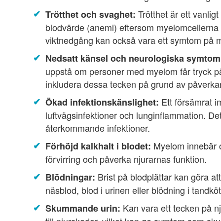
Trötthet är ett vanli
Trötthet och svaghet:
blodvärde (anemi) eftersom myelomcellerna t
viktnedgång kan också vara ett symtom på 
Nedsatt känsel och neurologiska symtom
uppstå om personer med myelom får tryck p
inkludera dessa tecken på grund av påverka
Ett försämrat i
Ökad infektionskänslighet:
luftvägsinfektioner och lunginflammation. De
återkommande infektioner.
Myelom innebär of
Förhöjd kalkhalt i blodet:
förvirring och påverka njurarnas funktion.
Brist på blodplättar kan göra att
Blödningar:
näsblod, blod i urinen eller blödning i tandköt
Kan vara ett tecken på 
Skummande urin: