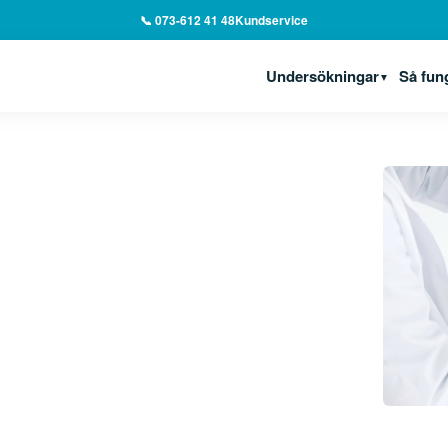
📞 073-612 41 48
Kundservice
Undersökningar
Så fun
▼