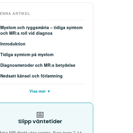
DENNA ARTIKEL
Myelom och ryggsmärta – tidiga symtom
och MR:s roll vid diagnos
Introduktion
Tidiga symtom på myelom
Diagnosmetoder och MR:s betydelse
Nedsatt känsel och förlamning
Visa mer ▼
📅
Slipp väntetider
Boka MR direkt utan remiss. Svar inom 7-14