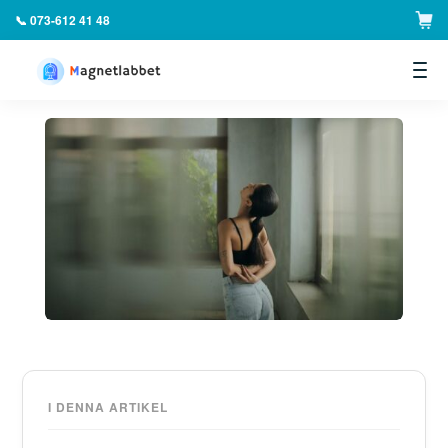
📞 073-612 41 48
▼
I DENNA ARTIKEL