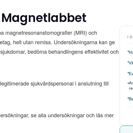
å Magnetlabbet
bba magnetresonanstomografier (MRI) och
I 
retag, helt utan remiss. Undersökningarna kan ge
a sjukdomar, bedöma behandlingens effektivitet och
Hu
Vi
Ev
gitimerade sjukvårdspersonal i anslutning till
Ar
re
Be
ersökningar, se alla undersökningar och läs mer