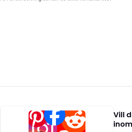
Vill
inom