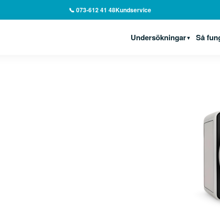
📞 073-612 41 48
Kundservice
Undersökningar
Så fun
▼