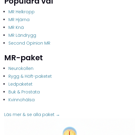
Populära val
MR Helkropp
MR Hjärna
MR Knä
MR Ländrygg
Second Opinion MR
MR-paket
Neurokollen
Rygg & Höft-paketet
Ledpaketet
Buk & Prostata
Kvinnohälsa
Läs mer & se alla paket →