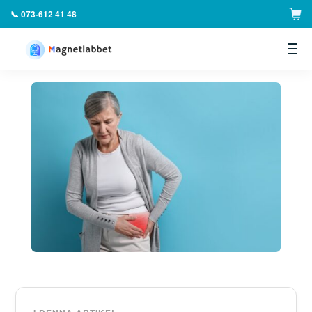
📞 073-612 41 48
▼