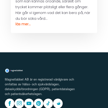
som kan kännas oroande, särskilt om
trycket kommer plötsligt eller flera gånger.
Här går vi igenom vad det kan bero på, när
du bör söka vård...
läs mer...
Magnetlabbet AB är en registrerad vårdgivare och
omfattas av hälso- och sjukvårdslagen,
dataskyddsförordningen (GDPR), patientdatalagen
och patientsäkerhetslagen.